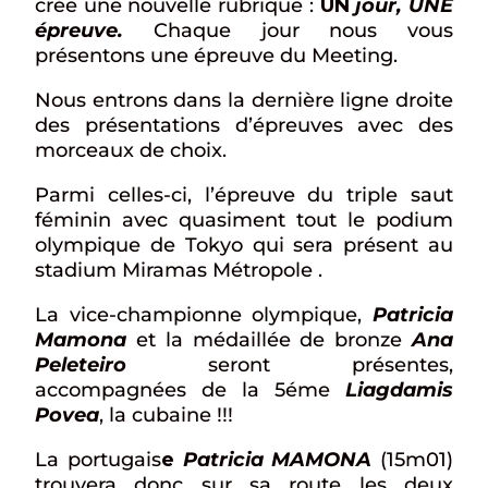
crée une nouvelle rubrique :
UN
jour, UNE
épreuve.
Chaque jour nous vous
présentons une épreuve du Meeting.
Nous entrons dans la dernière ligne droite
des présentations d’épreuves avec des
morceaux de choix.
Parmi celles-ci, l’épreuve du triple saut
féminin avec quasiment tout le podium
olympique de Tokyo qui sera présent au
stadium Miramas Métropole .
La vice-championne olympique,
Patricia
Mamona
et la médaillée de bronze
Ana
Peleteiro
seront présentes,
accompagnées de la 5éme
Liagdamis
Povea
, la cubaine !!!
La portugais
e
Patricia MAMONA
(15m01)
trouvera donc sur sa route les deux