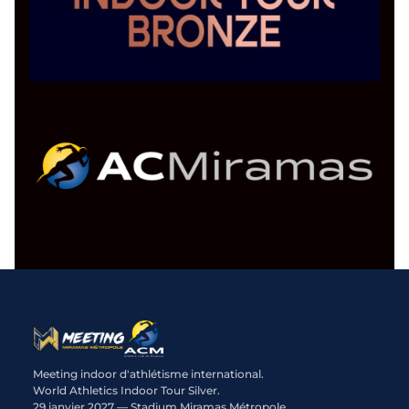
Meeting indoor d'athlétisme international.
World Athletics Indoor Tour Silver.
29 janvier 2027 — Stadium Miramas Métropole.